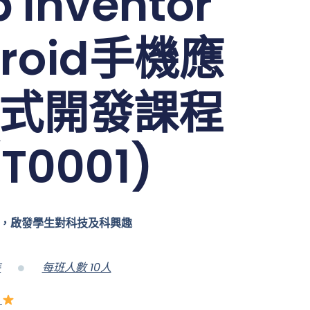
 Inventor
droid手機應
式開發課程
(T0001)
，啟發學生對科技及科興趣
時
每班人數 10人