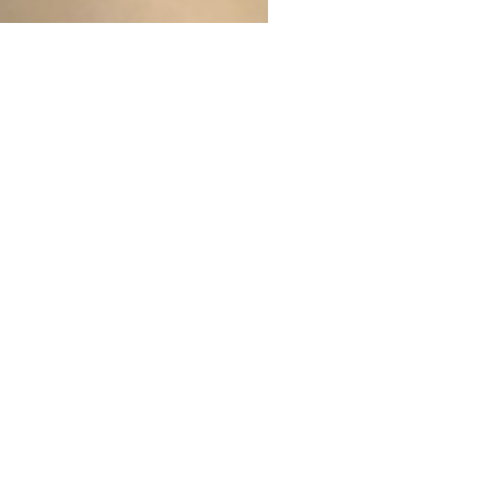
課程內容
學
簡介mBot
手提電腦
Makeblock m
機械車各部件的作用及運作原
理
使用方塊編程控制機械車及人
工智能智能鏡頭
運用巡線感應器使機械車沿賽