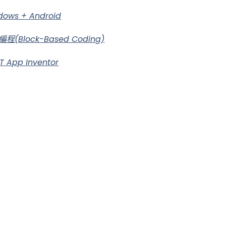
ws + Android
Block-Based Coding)
App Inventor