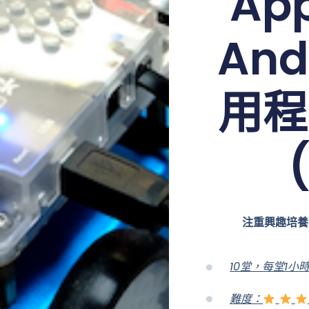
App
An
用程
注重興趣培養
10堂，每堂1小
難度：