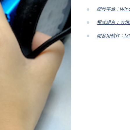
開發平台：Windo
程式語言：方塊編程(
開發用軟件：MIT 