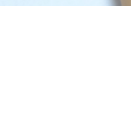
What You
Will Learn
使用MIT App Inventor 開發以下Android
手機應用程式：
條碼掃瞄記錄器(Barcode / QR Code
Scanner and Recorder)