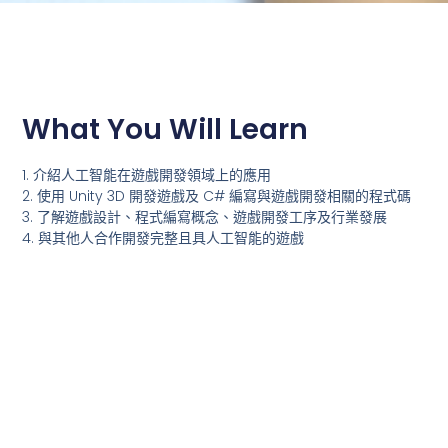
What You Will Learn
1.
介紹人工智能在遊戲開發領域上的應用
2. 使用 Unity 3D 開發遊戲及 C# 編寫與遊戲開發相關的程式碼
3. 了解遊戲設計、程式編寫概念、遊戲開發工序及行業發展
4. 與其他人合作開發完整且具人工智能的遊戲
課程內容
簡介mBot
機械車各部件的作用及運作原理
使用方塊編程控制機械車及人工智能智能鏡頭
運用巡線感應器使機械車沿賽道行駛